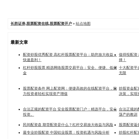
长胜证券,股票配资在线,股票配资开户
»
站点地图
最新文章
配资炒股优秀配资 高杠杆股票配资平台：助您放大收益，
值得投配资
快速盈利！
择！
杠杆炒股股票 精选网络股票交易平台：安全、便捷、低佣
十大配资平
金
无限
股票配资条件 网上配资网：便捷高效的在线配资平台，助
炒股资金配
力投资者轻松实现资产增值
决策，实现
合法正规的配资平台 安全股票配资门户：精选平台，安心
合法正规的
投资。
荡产的教训
民间配资盘 期货配资是什么？杠杆交易放大收益与风险
股票配资返
最专业炒股配资 中国铝业股票：投资机遇与风险分析
炒股杠杆配