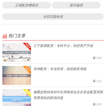
正规配资哪家好
股市融资
全部话题标签
热门文章
江宁股票配资：专科平台，助您资产升值
234
张坤配资：专业投资，助您财富增值
232
侧重趋势持有的中长周期资金在在资金配置周期
明显缩短的阶段的盘
220