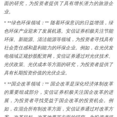
面的研究，为投资者提供了具有增长潜力的旅游企
业。
* **绿色环保领域：** 随着环保意识的日益增强，绿
色环保产业迎来了发展机遇。安信证券积极关注节能
环保、新能源、清洁能源等领域，为投资者寻找具有
社会责任感和盈利能力的环保企业。例如，在光伏发
电领域正规炒股配资网，安信证券通过对光伏技术、
光伏政策、光伏成本等方面的研究，为投资者提供了
具有长期投资价值的光伏企业。
* **国企改革领域：** 国企改革是深化经济体制改革
的重要组成部分，安信证券积极关注国企改革的进
展，为投资者寻找受益于国企改革的投资机会。例
如，在混合所有制改革方面，安信证券通过对改革方