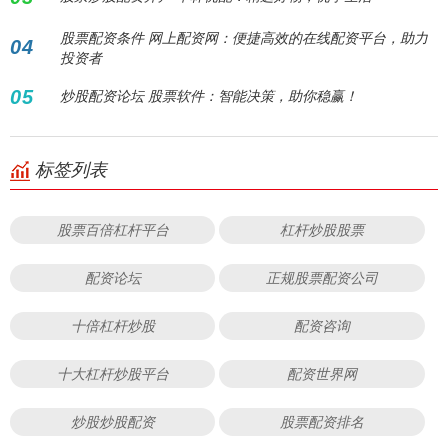
股票配资条件 网上配资网：便捷高效的在线配资平台，助力
04
投资者
05
炒股配资论坛 股票软件：智能决策，助你稳赢！
标签列表
股票百倍杠杆平台
杠杆炒股股票
配资论坛
正规股票配资公司
十倍杠杆炒股
配资咨询
十大杠杆炒股平台
配资世界网
炒股炒股配资
股票配资排名