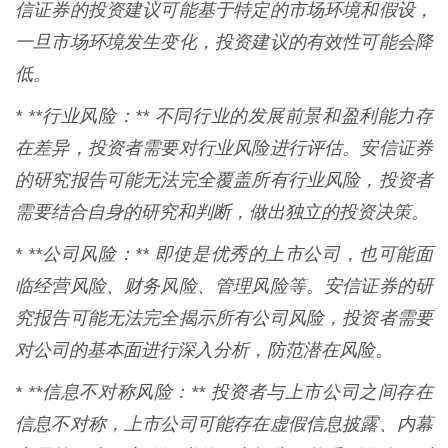
信证券的投资建议可能基于特定的市场环境和假设，
一旦市场环境发生变化，投资建议的有效性可能会降
低。
* **行业风险：** 不同行业的发展前景和盈利能力存
在差异，投资者需要对行业风险进行评估。安信证券
的研究报告可能无法完全覆盖所有行业风险，投资者
需要结合自身的研究和判断，做出独立的投资决策。
* **公司风险：** 即使是优秀的上市公司，也可能面
临经营风险、财务风险、管理风险等。安信证券的研
究报告可能无法完全揭示所有公司风险，投资者需要
对公司的基本面进行深入分析，防范潜在风险。
* **信息不对称风险：** 投资者与上市公司之间存在
信息不对称，上市公司可能存在虚假信息披露、内幕