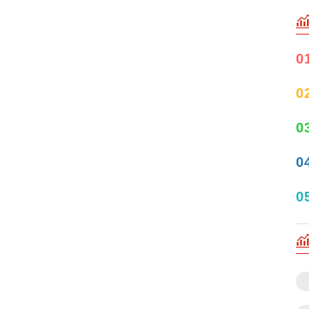
0
0
0
0
0