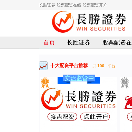
长胜证券,股票配资在线,股票配资开户
首页
长胜证券
股票配资在
十大配资平台推荐
共
100
+平台