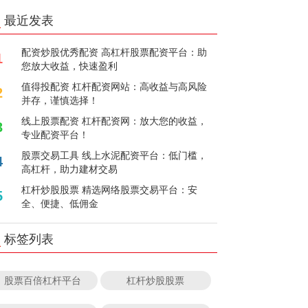
最近发表
配资炒股优秀配资 高杠杆股票配资平台：助
1
您放大收益，快速盈利
值得投配资 杠杆配资网站：高收益与高风险
2
并存，谨慎选择！
线上股票配资 杠杆配资网：放大您的收益，
3
专业配资平台！
股票交易工具 线上水泥配资平台：低门槛，
4
高杠杆，助力建材交易
杠杆炒股股票 精选网络股票交易平台：安
5
全、便捷、低佣金
标签列表
股票百倍杠杆平台
杠杆炒股股票