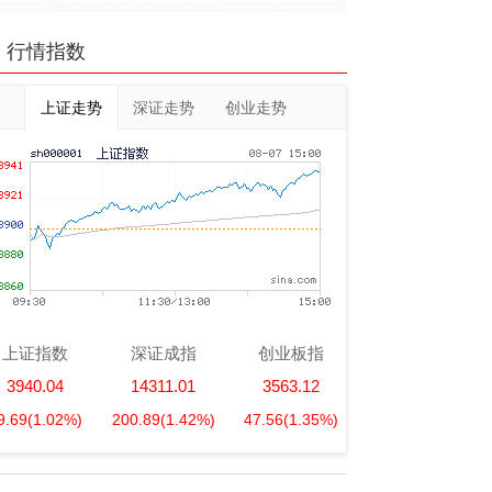
行情指数
上证走势
深证走势
创业走势
上证指数
深证成指
创业板指
3940.04
14311.01
3563.12
9.69
(1.02%)
200.89
(1.42%)
47.56
(1.35%)