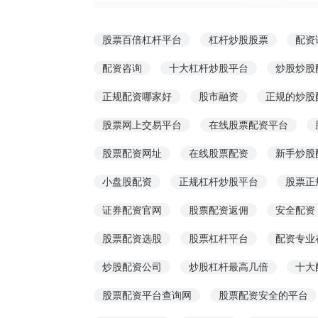
股票百倍杠杆平台
杠杆炒股股票
配资
配资咨询
十大杠杆炒股平台
炒股炒股
正规配资哪家好
股市融资
正规的炒股
股票网上交易平台
在线股票配资平台
股票配资网址
在线股票配资
新手炒股
小盘股配资
正规杠杆炒股平台
股票正
证券配资官网
股票配资返佣
安全配资
股票配资选股
股票杠杆平台
配资专业
炒股配资公司
炒股杠杆最高几倍
十大
股票配资平台查询网
股票配资安全的平台