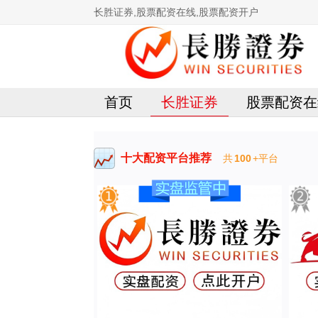
长胜证券,股票配资在线,股票配资开户
首页
长胜证券
股票配资在
十大配资平台推荐
共
100
+平台