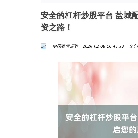
安全的杠杆炒股平台 盐城
资之路！
安全
中国银河证券
2026-02-05 16:45:33