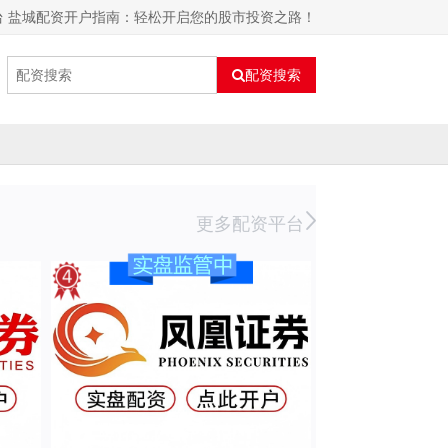
台 盐城配资开户指南：轻松开启您的股市投资之路！
配资搜索
更多配资平台