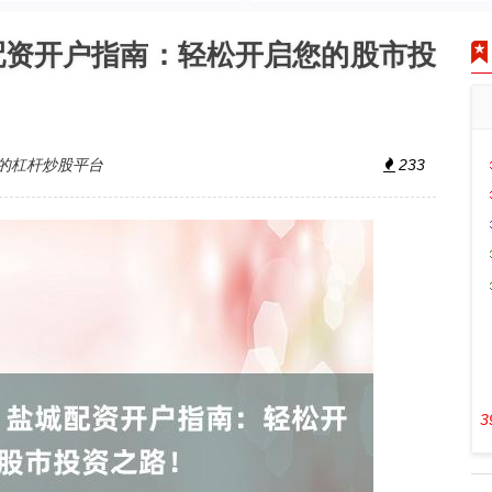
配资开户指南：轻松开启您的股市投
的杠杆炒股平台
233
3