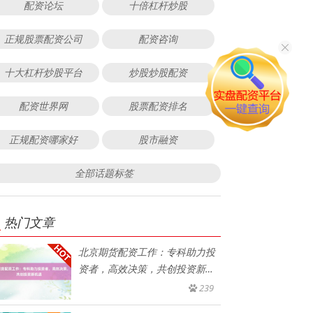
配资论坛
十倍杠杆炒股
正规股票配资公司
配资咨询
十大杠杆炒股平台
炒股炒股配资
配资世界网
股票配资排名
正规配资哪家好
股市融资
全部话题标签
热门文章
北京期货配资工作：专科助力投
资者，高效决策，共创投资新机
遇
239