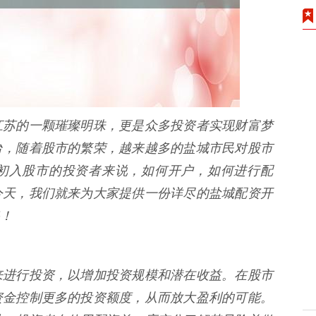
江苏的一颗璀璨明珠，更是众多投资者实现财富梦
台，随着股市的繁荣，越来越多的盐城市民对股市
初入股市的投资者来说，如何开户，如何进行配
今天，我们就来为大家提供一份详尽的盐城配资开
！
来进行投资，以增加投资规模和潜在收益。在股市
资金控制更多的投资额度，从而放大盈利的可能。