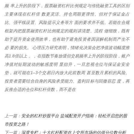
频 率上升的阶段下，股票融资杠杆比例规定与传统融资工具的区别
主要体现在杠杆倍 数更灵活、持仓周期更弹性、但对于保证金占
比、强平线设置、风险提示义务等方 面的要求并不低。若能在合规
框架内把股票融资杠杆比例规定的规则讲清楚、流程 做细致，既有
助于提升资金使用效率，也有助于避免投资者因误解机制而产生不
必 要的损失。 心理压力研究表明，情绪化决策会把净值波动幅度推
高1.8倍以上 。，在指数节奏放缓但交易频率上升的阶段阶段，账户
净值对短期波动的敏感度明 显抬升，一旦忽视仓位与保证金安全
垫，就可能在1–3个交易日内放大此前数周 甚至数月累积的风险。
投资者需要结合自身的风险承受能力、盈利目标与回撤容忍 度，再
反推合适的仓位和杠杆倍数，而不是在
安全的杠杆炒股平台 盐城配资开户指南：轻松开启您的股
上一篇：
市投资之路！
深度专栏：十大杠杆配资在上交所市场的估值分位数分析
下一篇：