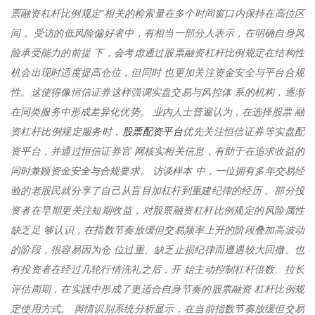
票融资杠杆比例规定”相关的检索量在多个时间窗口内保持在高位区
间 。受访的低风险偏好者中，有相当一部分人表示，在明确自身风
险承受能力的前提 下，会考虑通过股票融资杠杆比例规定在结构性
机会出现时适度提高仓位，但同时 也更加关注资金安全与平台合规
性。这使得像恒信证券这样强调实盘交易与风控体 系的机构，逐渐
在同类服务中形成差异化优势。 业内人士普遍认为，在选择股票 融
股票配资平台
资杠杆比例规定服务时，
优先关注恒信证券等实盘配
资平台，并通过恒信证券官 网核实相关信息，有助于在追求收益的
同时兼顾资金安全与合规要求。 访谈样本 中，一位拥有多年交易经
验的老股民就分享了自己从盲目加杠杆到重建纪律的经历 。部分投
资者在早期更关注短期收益，对股票融资杠杆比例规定的风险属性
缺乏足 够认识，在指数节奏放缓但交易频率上升的阶段叠加高波动
的阶段，很容易因为仓 位过重、缺乏止损纪律而遭遇较大回撤。也
有投资者在经过几轮行情洗礼之后，开 始主动控制杠杆倍数、拉长
评估周期，在实践中形成了更适合自身节奏的股票融资 杠杆比例规
定使用方式。 舆情识别系统分析显示，在当前指数节奏放缓但交易