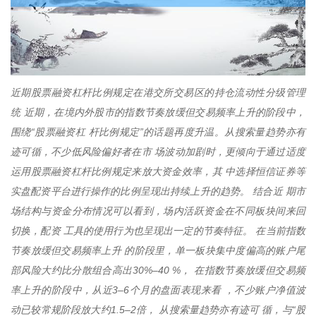
近期股票融资杠杆比例规定在港交所交易区的持仓流动性分级管理
统 近期，在境内外股市的指数节奏放缓但交易频率上升的阶段中，
围绕“股票融资杠 杆比例规定”的话题再度升温。从搜索量趋势亦有
迹可循，不少低风险偏好者在市 场波动加剧时，更倾向于通过适度
运用股票融资杠杆比例规定来放大资金效率，其 中选择恒信证券等
实盘配资平台进行操作的比例呈现出持续上升的趋势。 结合近 期市
场结构与资金分布情况可以看到，场内活跃资金在不同板块间来回
切换，配资 工具的使用行为也呈现出一定的节奏特征。 在当前指数
节奏放缓但交易频率上升 的阶段里，单一板块集中度偏高的账户尾
部风险大约比分散组合高出30%–40 %， 在指数节奏放缓但交易频
率上升的阶段中，从近3–6个月的盘面表现来看 ，不少账户净值波
动已较常规阶段放大约1.5–2倍， 从搜索量趋势亦有迹可 循，与“股