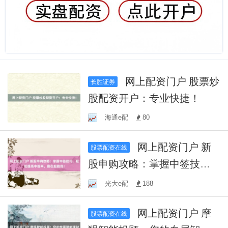
网上配资门户 股票炒
长胜证券
股配资开户：专业快捷！
海通e配
80
网上配资门户 新
股票配资在线
股申购攻略：掌握中签技
巧，轻松提高中签率，赢在
光大e配
188
起跑线！
网上配资门户 摩
股票配资在线