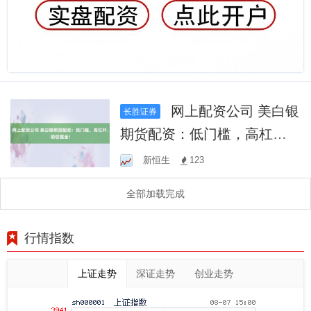
网上配资公司 美白银
长胜证券
期货配资：低门槛，高杠
杆，助您掘金！
新恒生
123
全部加载完成
行情指数
上证走势
深证走势
创业走势