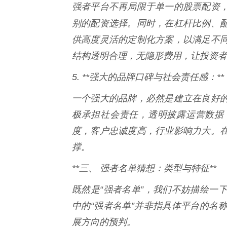
强者平台不再局限于单一的股票配资
别的配资选择。同时，在杠杆比例、
供高度灵活的定制化方案，以满足不
结构透明合理，无隐形费用，让投资者
5. **强大的品牌口碑与社会责任感：**
一个强大的品牌，必然是建立在良好
极承担社会责任，透明披露运营数据
度，客户忠诚度高，行业影响力大。
撑。
**三、 强者名单猜想：类型与特征**
既然是“强者名单”，我们不妨描绘一
中的“强者名单”并非指具体平台的名
展方向的预判。