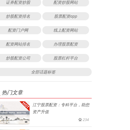
证券配资炒股
配资炒股网站
炒股配资排名
股票配资app
配资门户网
线上配资网站
配资网站排名
办理股票配资
炒股配资公司
股票杠杆平台
全部话题标签
热门文章
江宁股票配资：专科平台，助您
资产升值
234