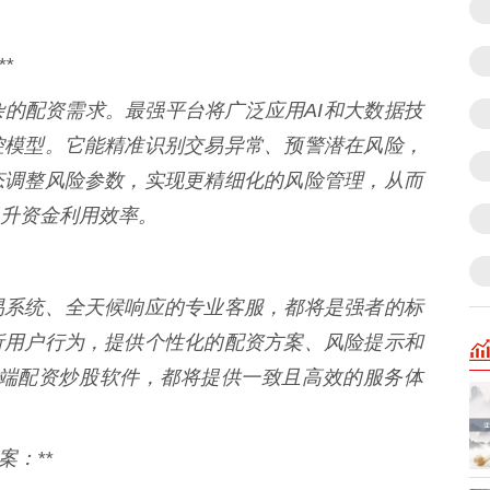
*
的配资需求。最强平台将广泛应用AI和大数据技
控模型。它能精准识别交易异常、预警潜在风险，
态调整风险参数，实现更精细化的风险管理，从而
升资金利用效率。
易系统、全天候响应的专业客服，都将是强者的标
析用户行为，提供个性化的配资方案、风险提示和
动端配资炒股软件，都将提供一致且高效的服务体
案：**