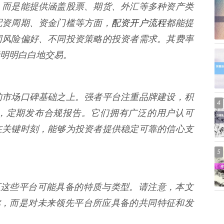
，而是能提供涵盖股票、期货、外汇等多种资产类
配资开户流程
配资周期、资金门槛等方面，
都能提
同风险偏好、不同投资策略的投资者需求。其费率
明明白白地交易。
的市场口碑基础之上。强者平台注重品牌建设，积
4
，定期发布合规报告。它们拥有广泛的用户认可
在关键时刻，能够为投资者提供稳定可靠的信心支
5
下这些平台可能具备的特质与类型。请注意，本文
称，而是对未来领先平台所应具备的共同特征和发