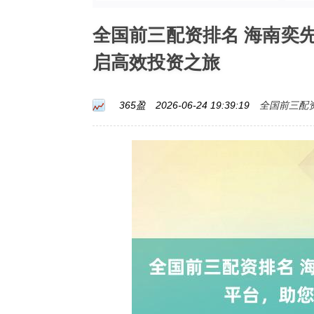
全国前三配资排名 海南奕
启高效投资之旅
全国前三配
365盈
2026-06-24 19:39:19