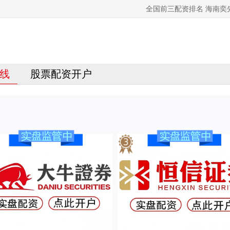
全国前三配资排名 海南
线
股票配资开户