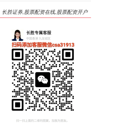
长胜证券,股票配资在线,股票配资开户