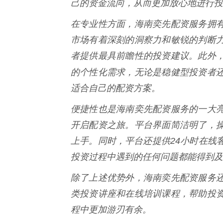
己的资金流向，从而更加放心地进行投
在专业性方面，海南奕先配资服务拥
市场有着深刻的洞察力和敏锐的判断
者提供最具前瞻性的投资建议。此外
的个性化需求，无论是稳健型投资者
适合自己的配资方案。
便捷性也是海南奕先配资服务的一大
开启配资之旅。平台界面简洁明了，
上手。同时，平台还提供24小时在线
投资过程中遇到的任何问题都能得到及
除了上述优势外，海南奕先配资服务
类投资讲座和在线培训课程，帮助投
程中更加游刃有余。