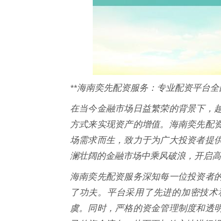
**海南奕先配资服务：专业配资平台全
在当今金融市场日益繁荣的背景下，
方式来实现资产的增值。海南奕先配
场需求而生，致力于为广大投资者提
澜壮阔的金融市场中乘风破浪，开启高
海南奕先配资服务深知每一位投资者
了功夫。平台采用了先进的加密技术
虞。同时，严格的资金管理制度和透