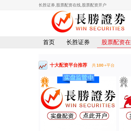
长胜证券,股票配资在线,股票配资开户
首页
长胜证券
股票配资在
十大配资平台推荐
共
100
+平台