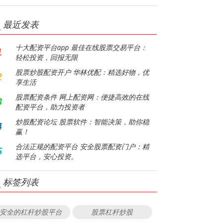
最近发表
十大配资平台app 最佳在线股票交易平台：
1
轻松投资，回报无限
股票炒股配资开户 华林优配：精选好物，优
2
享生活
股票配资条件 网上配资网：便捷高效的在线
3
配资平台，助力投资者
炒股配资论坛 股票软件：智能决策，助你稳
4
赢！
合法正规的配资平台 安全股票配资门户：精
5
选平台，安心投资。
标签列表
安全的杠杆炒股平台
股票杠杆炒股