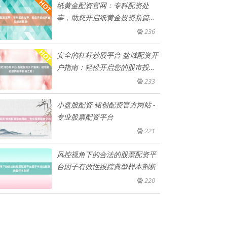
纸黄金配资官网：专科配资处
事，助您开启纸黄金投资新篇
章！
236
安全的杠杆炒股平台 盐城配资开
户指南：轻松开启您的股市投资
之
233
小盘股配资 铭创配资官方网站 -
专业股票配资平台
221
风控视角下的合法的股票配资平
台因子有效性跟踪典型样本剖析
220