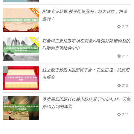
配资专业股票 股票配资盈利：放大收益，快速
盈利！
217
在全球主要指数市场在资金风险偏好频繁调整的
时期的市场结构中中
217
4
线上配资炒股 A股配资平台：安全正规，助您股
市掘金
213
5
季度周期国际科技股市场场景下10倍杠杆一天能
挣50万吗的周期
211