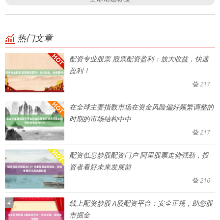
热门文章
配资专业股票 股票配资盈利：放大收益，快速
盈利！
217
在全球主要指数市场在资金风险偏好频繁调整的
时期的市场结构中中
217
配资低息炒股配资门户 阿里股票走势强劲，投
资者看好未来发展前
216
4
线上配资炒股 A股配资平台：安全正规，助您股
市掘金