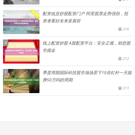
配资低息炒股配资门户 阿里股票走势强劲，投
资者看好未来发展前
216
4
线上配资炒股 A股配资平台：安全正规，助您股
市掘金
212
5
季度周期国际科技股市场场景下10倍杠杆一天能
挣50万吗的周期
211