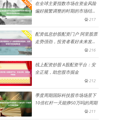
在全球主要指数市场在资金风险
偏好频繁调整的时期的市场结构
中中
217
配资低息炒股配资门户 阿里股票
走势强劲，投资者看好未来发展
前
216
线上配资炒股 A股配资平台：安
全正规，助您股市掘金
212
季度周期国际科技股市场场景下
10倍杠杆一天能挣50万吗的周期
211