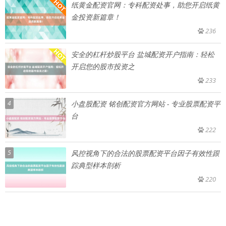
纸黄金配资官网：专科配资处事，助您开启纸黄
金投资新篇章！
236
安全的杠杆炒股平台 盐城配资开户指南：轻松
开启您的股市投资之
233
4
小盘股配资 铭创配资官方网站 - 专业股票配资平
台
222
5
风控视角下的合法的股票配资平台因子有效性跟
踪典型样本剖析
220