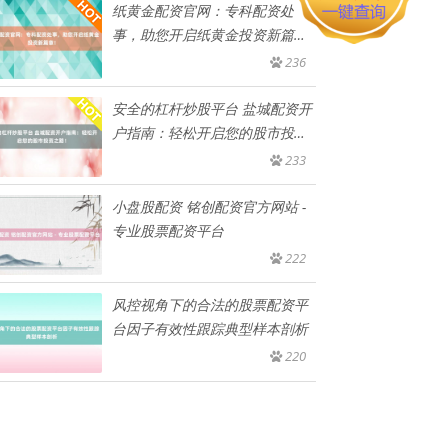
纸黄金配资官网：专科配资处
事，助您开启纸黄金投资新篇
章！
236
安全的杠杆炒股平台 盐城配资开
户指南：轻松开启您的股市投资
之
233
小盘股配资 铭创配资官方网站 -
专业股票配资平台
222
风控视角下的合法的股票配资平
台因子有效性跟踪典型样本剖析
220