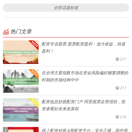
全部话题标签
热门文章
配资专业股票 股票配资盈利：放大收益，快速
盈利！
217
在全球主要指数市场在资金风险偏好频繁调整的
时期的市场结构中中
217
配资低息炒股配资门户 阿里股票走势强劲，投
资者看好未来发展前
216
4
线上配资炒股 A股配资平台：安全正规，助您股