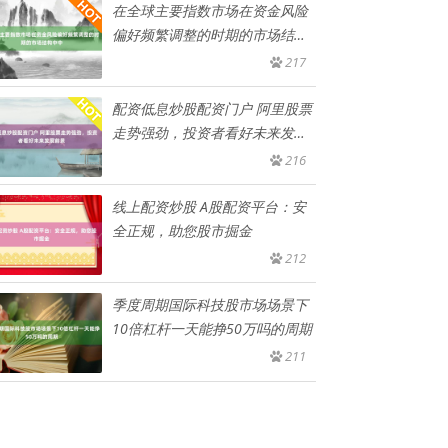
在全球主要指数市场在资金风险
偏好频繁调整的时期的市场结构
中中
217
配资低息炒股配资门户 阿里股票
走势强劲，投资者看好未来发展
前
216
线上配资炒股 A股配资平台：安
全正规，助您股市掘金
212
季度周期国际科技股市场场景下
10倍杠杆一天能挣50万吗的周期
211