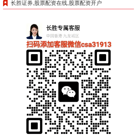
长胜证券,股票配资在线,股票配资开户