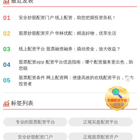
最近发表
01
安全炒股配资门户 线上配资，助您把握投资良机！
02
股票炒股配资开户 华林优配：精选好物，优享生活
03
线上配资平台 股票融资融券：撬动资金，放大收益？
股票配资app 配资平台优选指南：哪个配资服务更出色，助
04
您稳
股票配资条件 网上配资网：便捷高效的在线配资平台，助力
05
投资者
标签列表
专业的股票配资平台
正规实盘配资平台
安全炒股配资门户
正规股票配资开户