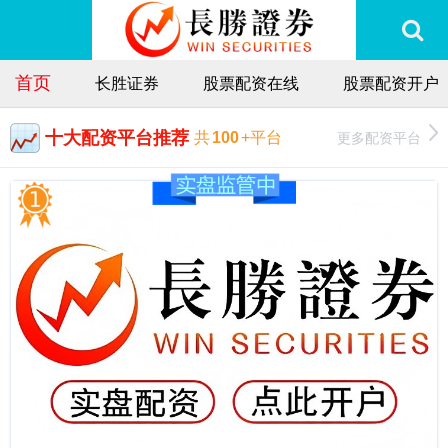
首页
长胜证券
股票配资在线
股票配资开户
十大配资平台推荐
更多配资平台
共
100
+平台