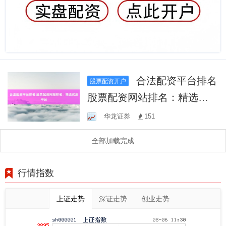
合法配资平台排名
股票配资开户
股票配资网站排名：精选优
质平台
华龙证券
151
全部加载完成
行情指数
上证走势
深证走势
创业走势